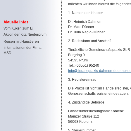
möchten wir Ihnen hiermit die folgend
1. Namen der Inhaber:
Dr. Heinrich Dahmen
Aktuelle Infos:
Dr. Marc Dünner
Vom Küken zum Ei
Dr. Julia Naglo-Dünner
Aktion der Kita Niederprüm
2. Rechtsform und Anschrift
Reisen mit Haustieren
Informationen der Firma
Tierärztliche Gemeinschaftspraxis GbR
MSD
Burgri
54595 Prüm
Tel.: (06551
info@tierarztpraxis-dahmen-duenner.d
3. Registereintrag
Die Praxis ist nicht im Handelsregister, 
Genossenschaftsregister eingetragen.
4. Zuständige Behörde
Landesuntersuchungsamt Koblenz
Mainzer Straße 112
56068 Koblenz
5. Steuernummer